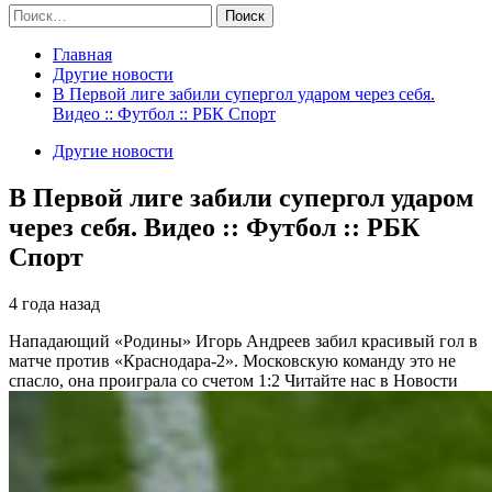
Найти:
Главная
Другие новости
В Первой лиге забили супергол ударом через себя.
Видео :: Футбол :: РБК Спорт
Другие новости
В Первой лиге забили супергол ударом
через себя. Видео :: Футбол :: РБК
Спорт
4 года назад
Нападающий «Родины» Игорь Андреев забил красивый гол в
матче против «Краснодара-2». Московскую команду это не
спасло, она проиграла со счетом 1:2
Читайте нас в Новости