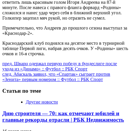
ответить лишь красивым голом Игоря Андреева на 87-й
минуте. После навеса с правого фланга форвард «Родины»
сложился и нанес удар через себя в ближний верхний угол.
Голкипер зацепил мяч рукой, но отразить не сумел.
Примечательно, что Андреев до прошлого сезона выступал за
«Краснодар-2».
Краснодарский клуб поднялся на десятое место в турнирной
таблице Первой лиги, набрав десять очков. У «Родины» шесть
очков и 16-я строчка.
Продолжить
пред.
Шварц одержал первую победу в бундеслиге после
ухода из «Динамо» :: Футбол :: РБК Спорт
чтение
след.
Абаскаль заявил, что «Спартак» сыграет против
«Зенита» первым номером :: Футбол :: РБК Спорт
Статьи по теме
Другие новости
Дню строителя — 70: как отмечают юбилей и
главные рекорды отрасли | РБК Недвижимость