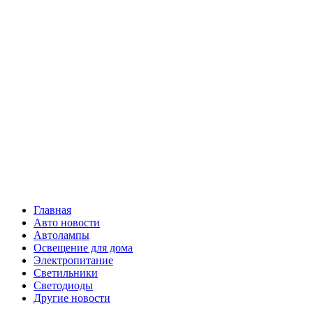
Skip
Все о
to
content
светотехнике
Primary
Все о светотехнике
Menu
Главная
Авто новости
Автолампы
Освещение для дома
Электропитание
Светильники
Светодиоды
Другие новости