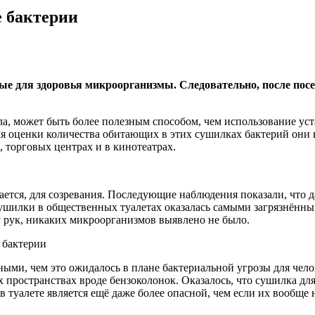
е бактерии
е для здоровья микроорганизмы. Следовательно, после пос
ла, может быть более полезным способом, чем использование ус
я оценки количества обитающих в этих сушилках бактерий они 
, торговых центрах и в кинотеатрах.
вается, для созревания. Последующие наблюдения показали, что 
шилки в общественных туалетах оказалась самыми загрязнённы
 рук, никаких микроорганизмов выявлено не было.
 бактерии
зными, чем это ожидалось в плане бактериальной угрозы для чел
пространствах вроде бензоколонок. Оказалось, что сушилка для 
 туалете является ещё даже более опасной, чем если их вообще 