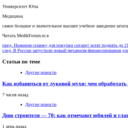
Университет Юты
Медицина
самое большое и значительное высшее учебное заведение штат
Читать MedikForum.ru в
Продолжить
пред.
Нижнюю планку для покупки сигарет хотят поднять до 21
след.
В России запустили новый механизм финансирования для
чтение
Статьи по теме
Другие новости
Как избавиться от луковой мухи: чем обработать
7 часов назад
Другие новости
Дню строителя — 70: как отмечают юбилей и гла
1 день назад