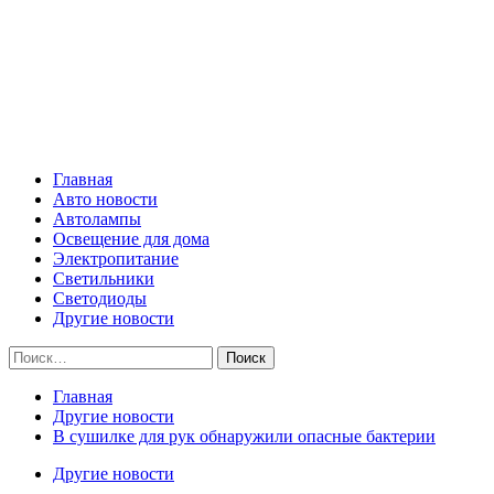
Skip
Все о светотехнике
to
content
Primary
Все о светотехнике
Menu
Главная
Авто новости
Автолампы
Освещение для дома
Электропитание
Светильники
Светодиоды
Другие новости
Найти:
Главная
Другие новости
В сушилке для рук обнаружили опасные бактерии
Другие новости