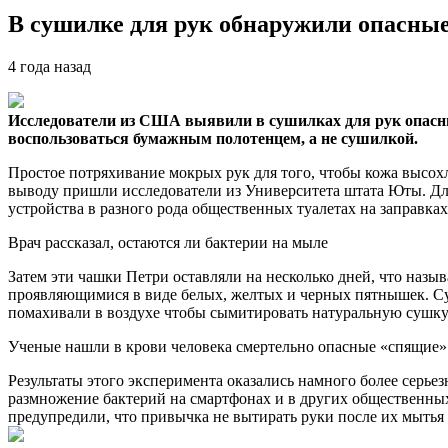
В сушилке для рук обнаружили опасны
4 года назад
Исследователи из США выявили в сушилках для рук опасны
воспользоваться бумажным полотенцем, а не сушилкой.
Простое потряхивание мокрых рук для того, чтобы кожа высох
выводу пришли исследователи из Университета штата Юты. Дл
устройства в разного рода общественных туалетах на заправках
Врач рассказал, остаются ли бактерии на мыле
Затем эти чашки Петри оставляли на несколько дней, что назы
проявляющимися в виде белых, желтых и черных пятнышек. Су
помахивали в воздухе чтобы сымитировать натуральную сушку
Ученые нашли в крови человека смертельно опасные «спящие»
Результаты этого эксперимента оказались намного более серье
размножение бактерий на смартфонах и в других общественных 
предупредили, что привычка не вытирать руки после их мытья в