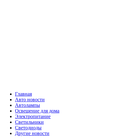
Skip
Все о
to
content
светотехнике
Primary
Все о светотехнике
Menu
Главная
Авто новости
Автолампы
Освещение для дома
Электропитание
Светильники
Светодиоды
Другие новости