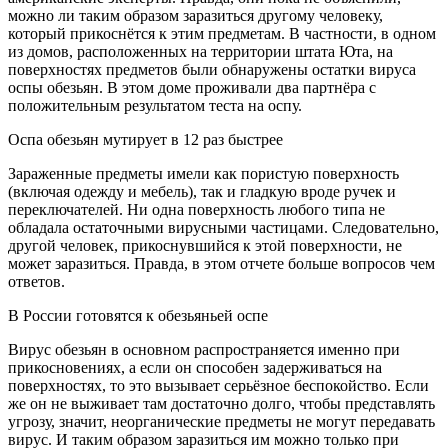
можно ли таким образом заразиться другому человеку,
который прикоснётся к этим предметам. В частности, в одном
из домов, расположенных на территории штата Юта, на
поверхностях предметов были обнаружены остатки вируса
оспы обезьян. В этом доме проживали два партнёра с
положительным результатом теста на оспу.
Оспа обезьян мутирует в 12 раз быстрее
Зараженные предметы имели как пористую поверхность
(включая одежду и мебель), так и гладкую вроде ручек и
переключателей. Ни одна поверхность любого типа не
обладала остаточными вирусными частицами. Следовательно,
другой человек, прикоснувшийся к этой поверхности, не
может заразиться. Правда, в этом отчете больше вопросов чем
ответов.
В России готовятся к обезьяньей оспе
Вирус обезьян в основном распространяется именно при
прикосновениях, а если он способен задерживаться на
поверхностях, то это вызывает серьёзное беспокойство. Если
же он не выживает там достаточно долго, чтобы представлять
угрозу, значит, неорганические предметы не могут передавать
вирус. И таким образом заразиться им можно только при