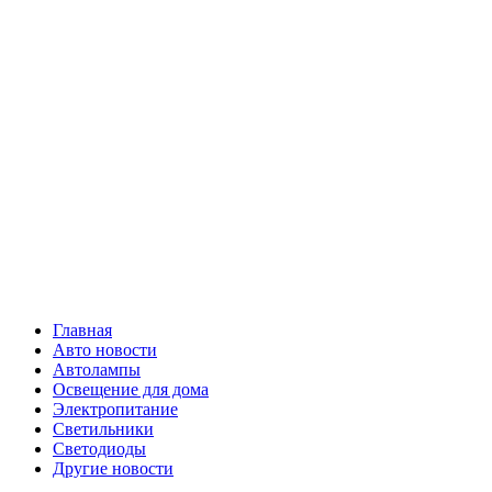
Skip
Все о
to
content
светотехнике
Primary
Все о светотехнике
Menu
Главная
Авто новости
Автолампы
Освещение для дома
Электропитание
Светильники
Светодиоды
Другие новости