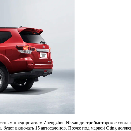
местным предприятием Zhengzhou Nissan дистрибьюторское соглаш
ть будет включать 15 автосалонов. Позже под маркой Oting долж