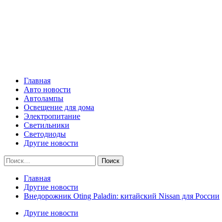
Skip
Все о светотехнике
to
content
Primary
Все о светотехнике
Menu
Главная
Авто новости
Автолампы
Освещение для дома
Электропитание
Светильники
Светодиоды
Другие новости
Найти:
Главная
Другие новости
Внедорожник Oting Paladin: китайский Nissan для России
Другие новости