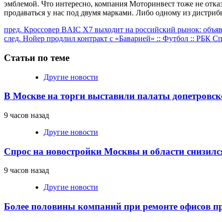
эмблемой. Что интересно, компания Моторинвест тоже не отказ
продаваться у нас под двумя марками. Либо одному из дистриб
Продолжить
пред.
Кроссовер BAIC X7 выходит на российский рынок: объяв
след.
Нойер продлил контракт с «Баварией» :: Футбол :: РБК С
чтение
Статьи по теме
Другие новости
В Москве на торги выставили палаты допетровск
9 часов назад
Другие новости
Спрос на новостройки Москвы и области снизилс
9 часов назад
Другие новости
Более половины компаний при ремонте офисов 