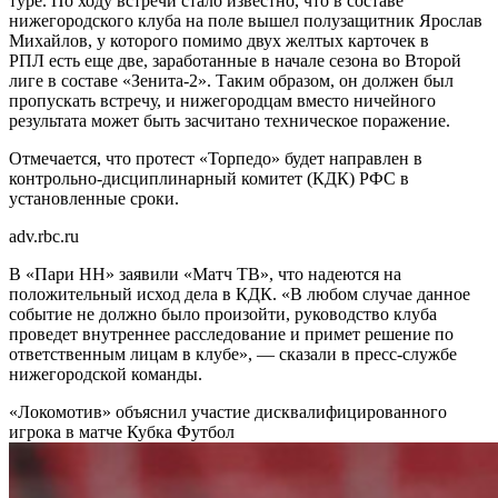
туре. По ходу встречи стало известно, что в составе
нижегородского клуба на поле вышел полузащитник Ярослав
Михайлов, у которого помимо двух желтых карточек в
РПЛ есть еще две, заработанные в начале сезона во Второй
лиге в составе «Зенита-2». Таким образом, он должен был
пропускать встречу, и нижегородцам вместо ничейного
результата может быть засчитано техническое поражение.
Отмечается, что протест «Торпедо» будет направлен в
контрольно-дисциплинарный комитет (КДК) РФС в
установленные сроки.
adv.rbc.ru
В «Пари НН» заявили «Матч ТВ», что надеются на
положительный исход дела в КДК. «В любом случае данное
событие не должно было произойти, руководство клуба
проведет внутреннее расследование и примет решение по
ответственным лицам в клубе», — сказали в пресс-службе
нижегородской команды.
«Локомотив» объяснил участие дисквалифицированного
игрока в матче Кубка
Футбол