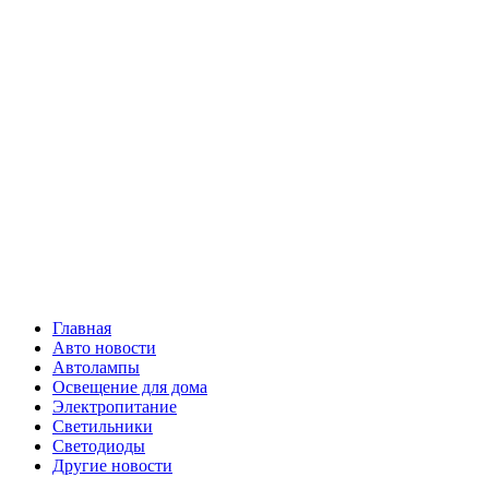
Skip
Все о
to
content
светотехнике
Primary
Все о светотехнике
Menu
Главная
Авто новости
Автолампы
Освещение для дома
Электропитание
Светильники
Светодиоды
Другие новости