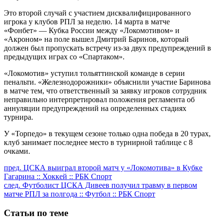
Это второй случай с участием дисквалифицированного
игрока у клубов РПЛ за неделю. 14 марта в матче
«Фонбет» — Кубка России между «Локомотивом» и
«Акроном» на поле вышел Дмитрий Баринов, который
должен был пропускать встречу из-за двух предупреждений в
предыдущих играх со «Спартаком».
«Локомотив» уступил тольяттинской команде в серии
пенальти. «Железнодорожники» объяснили участие Баринова
в матче тем, что ответственный за заявку игроков сотрудник
неправильно интерпретировал положения регламента об
аннуляции предупреждений на определенных стадиях
турнира.
У «Торпедо» в текущем сезоне только одна победа в 20 турах,
клуб занимает последнее место в турнирной таблице с 8
очками.
Продолжить
пред.
ЦСКА выиграл второй матч у «Локомотива» в Кубке
Гагарина :: Хоккей :: РБК Спорт
чтение
след.
Футболист ЦСКА Дивеев получил травму в первом
матче РПЛ за полгода :: Футбол :: РБК Спорт
Статьи по теме