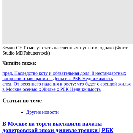
Земли СНТ смогут стать населенным пунктом, однако
(Фото:
Studio MDFshutterstock)
Читайте также:
Продолжить
пред.
Наследство коту и обязательная доля: 8 нестандартных
вопросов о завещании :: Деньги :: РБК Недвижимость
чтение
след.
От весеннего падения к росту: что будет с арендой жилья
в Москве осенью :: Жилье :: РБК Недвижимость
Статьи по теме
Другие новости
В Москве на торги выставили палаты
допетровской эпохи дешевле трешки | РБК