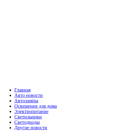
Skip
Все о
to
content
светотехнике
Primary
Все о светотехнике
Menu
Главная
Авто новости
Автолампы
Освещение для дома
Электропитание
Светильники
Светодиоды
Другие новости