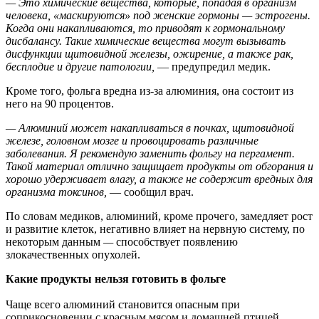
— Это химические вещества, которые, попадая в организм
человека, «маскируются» под женские гормоны — эстрогены.
Когда они накапливаются, то приводят к гормональному
дисбалансу. Такие химические вещества могут вызывать
дисфункции щитовидной железы, ожирение, а также рак,
бесплодие и другие патологии,
— предупредил медик.
Кроме того, фольга вредна из-за алюминия, она состоит из
него на 90 процентов.
— Алюминий может накапливаться в почках, щитовидной
железе, головном мозге и провоцировать различные
заболевания. Я рекомендую заменить фольгу на пергамент.
Такой материал отлично защищает продукты от обгорания и
хорошо удерживает влагу, а также не содержит вредных для
организма токсинов,
— сообщил врач.
По словам медиков, алюминий, кроме прочего,
замедляет рост
и развитие клеток, негативно влияет на нервную систему, по
некоторым данным
—
способствует появлению
злокачественных опухолей.
Какие продукты нельзя готовить в фольге
Чаще всего алюминий становится опасным при
соприкосновении с красным мясом и домашней птицей.