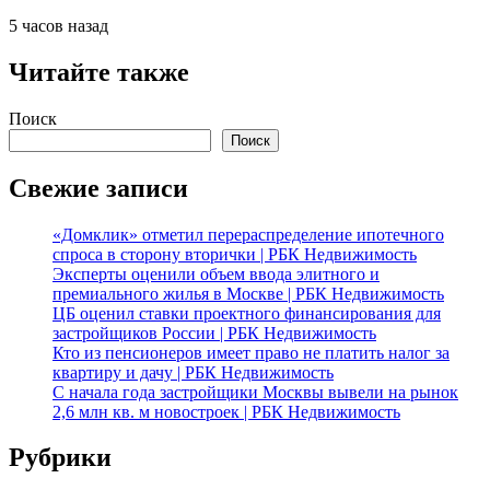
5 часов назад
Читайте также
Поиск
Поиск
Свежие записи
«Домклик» отметил перераспределение ипотечного
спроса в сторону вторички | РБК Недвижимость
Эксперты оценили объем ввода элитного и
премиального жилья в Москве | РБК Недвижимость
ЦБ оценил ставки проектного финансирования для
застройщиков России | РБК Недвижимость
Кто из пенсионеров имеет право не платить налог за
квартиру и дачу | РБК Недвижимость
С начала года застройщики Москвы вывели на рынок
2,6 млн кв. м новостроек | РБК Недвижимость
Рубрики