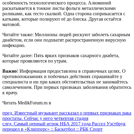
особенность технологического процесса. Алюминий
раскатывается в тонкие листы фольги металлическими
роликами, как тесто скалкой. Одна сторона соприкасается с
катками, которые полируют её до блеска. Другая остаётся
матовой.
Читайте также: Миллионы людей рискуют заболеть сахарным
диабетом, если они подхватят распространенную вирусную
инфекцию.
Читайте далее: Пять ярких признаков сахарного диабета,
которые проявляются по утрам.
Важно
!
Информация предоставлена в справочных целях. О
противопоказаниях и побочных действиях спрашивайте у
специалиста и ни при каких обстоятельствах не занимайтесь
самолечением. При первых признаках заболевания обратитесь
к врачу.
Читать MedikForum.ru в
Продолжить
пред.
Известный музыкант рассказал о первых признаках рака
простаты. Сейчас у него четвертая стадия
чтение
след.
Самый ценный игрок НБА 2017 года Рассел Уэстбрук
перешел в «Клипперс» :: Баскетбол :: РБК Спорт