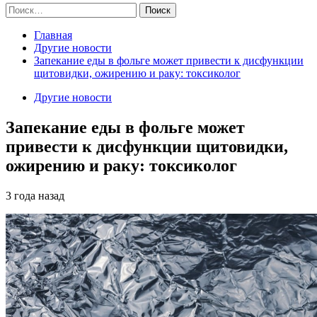
Найти:
Главная
Другие новости
Запекание еды в фольге может привести к дисфункции
щитовидки, ожирению и раку: токсиколог
Другие новости
Запекание еды в фольге может
привести к дисфункции щитовидки,
ожирению и раку: токсиколог
3 года назад