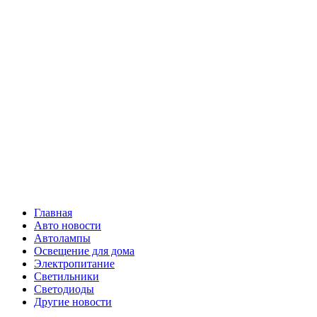
Skip
Все о
to
content
светотехнике
Primary
Все о светотехнике
Menu
Главная
Авто новости
Автолампы
Освещение для дома
Электропитание
Светильники
Светодиоды
Другие новости