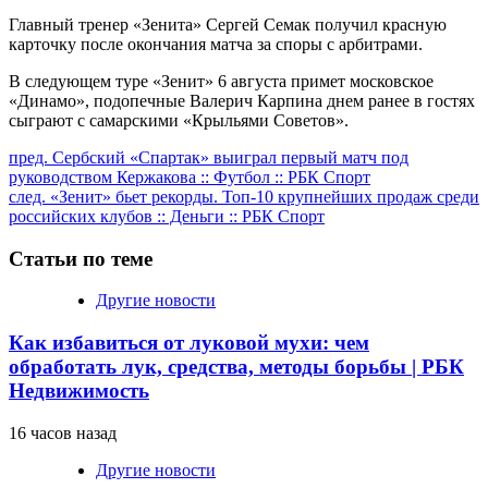
Главный тренер «Зенита» Сергей Семак получил красную
карточку после окончания матча за споры с арбитрами.
В следующем туре «Зенит» 6 августа примет московское
«Динамо», подопечные Валерич Карпина днем ранее в гостях
сыграют с самарскими «Крыльями Советов».
Продолжить
пред.
Сербский «Спартак» выиграл первый матч под
руководством Кержакова :: Футбол :: РБК Спорт
чтение
след.
«Зенит» бьет рекорды. Топ-10 крупнейших продаж среди
российских клубов :: Деньги :: РБК Спорт
Статьи по теме
Другие новости
Как избавиться от луковой мухи: чем
обработать лук, средства, методы борьбы | РБК
Недвижимость
16 часов назад
Другие новости