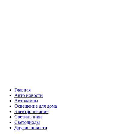
Skip
Все о
to
content
светотехнике
Primary
Все о светотехнике
Menu
Главная
Авто новости
Автолампы
Освещение для дома
Электропитание
Светильники
Светодиоды
Другие новости