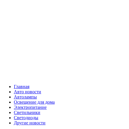
Skip
Все о
to
content
светотехнике
Primary
Все о светотехнике
Menu
Главная
Авто новости
Автолампы
Освещение для дома
Электропитание
Светильники
Светодиоды
Другие новости