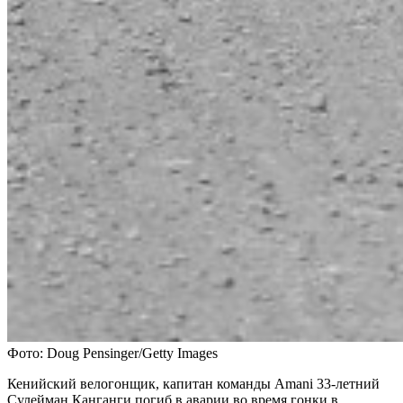
Фото: Doug Pensinger/Getty Images
Кенийский велогонщик, капитан команды Amani 33-летний
Сулейман Канганги погиб в аварии во время гонки в