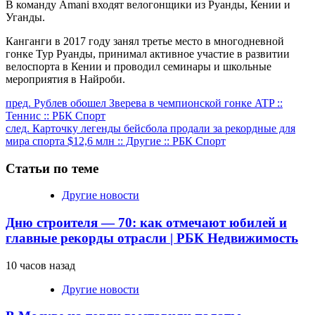
В команду Amani входят велогонщики из Руанды, Кении и
Уганды.
Канганги в 2017 году занял третье место в многодневной
гонке Тур Руанды, принимал активное участие в развитии
велоспорта в Кении и проводил семинары и школьные
мероприятия в Найроби.
Продолжить
пред.
Рублев обошел Зверева в чемпионской гонке ATP ::
Теннис :: РБК Спорт
чтение
след.
Карточку легенды бейсбола продали за рекордные для
мира спорта $12,6 млн :: Другие :: РБК Спорт
Статьи по теме
Другие новости
Дню строителя — 70: как отмечают юбилей и
главные рекорды отрасли | РБК Недвижимость
10 часов назад
Другие новости