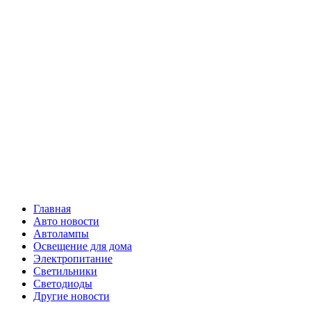
Skip
Все о
to
content
светотехнике
Primary
Все о светотехнике
Menu
Главная
Авто новости
Автолампы
Освещение для дома
Электропитание
Светильники
Светодиоды
Другие новости