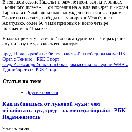
В текущем сезоне Надаль ни разу не проиграл на турнирах
«Большого шлема» — он победил на Australian Open и «Ролан
Гаррос», а с Уимблдона был вынужден сняться из-за травмы.
Также на его счету победы на турнирах в Мельбурне и
Акапулько, более $6,4 млн призовых и всего четыре
поражения в 41 матче.
Надаль примет участие в Итоговом турнире в 17-й раз, ранее
ему ни разу не удавалось его выиграть.
Продолжить
пред.
Надаль разбил себе нос ракеткой в победном матче US
Open :: Теннис :: РБК Спорт
чтение
след.
Александр Усик стал боксером месяца по версии WBA ::
Единоборства :: РБК Спорт
Статьи по теме
Другие новости
Как избавиться от луковой мухи: чем
обработать лук, средства, методы борьбы | РБК
Недвижимость
9 часов назад