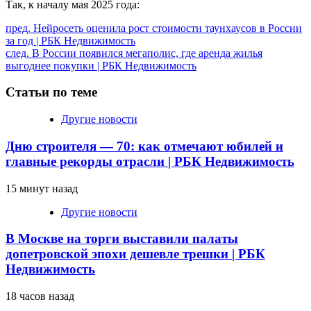
Так, к началу мая 2025 года:
Продолжить
пред.
Нейросеть оценила рост стоимости таунхаусов в России
за год | РБК Недвижимость
чтение
след.
В России появился мегаполис, где аренда жилья
выгоднее покупки | РБК Недвижимость
Статьи по теме
Другие новости
Дню строителя — 70: как отмечают юбилей и
главные рекорды отрасли | РБК Недвижимость
15 минут назад
Другие новости
В Москве на торги выставили палаты
допетровской эпохи дешевле трешки | РБК
Недвижимость
18 часов назад