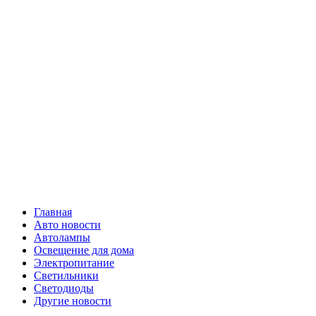
Skip
Все о
to
content
светотехнике
Primary
Все о светотехнике
Menu
Главная
Авто новости
Автолампы
Освещение для дома
Электропитание
Светильники
Светодиоды
Другие новости