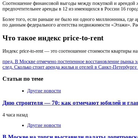
Соотношение финансовой выгоды между покупкой и арендой ж
предпочтительнее аренды в 12 из имеющихся в России 16 город
Более того, если раньше не было ни одного миллионника, где ар
по данным федерального агентства недвижимости «Этажи». Ра
Что такое индекс price-to-rent
Индекс price-to-rent — это соотношение стоимости квартиры н
Продолжить
пред.
В Москве отмечено постепенное восстановление рынка э
след.
Сколько стоит аренда жилья и отелей в Санкт-Петербург
чтение
Статьи по теме
Другие новости
Дню строителя — 70: как отмечают юбилей и гла
4 часа назад
Другие новости
В Москве на торги выставили палаты допетровск