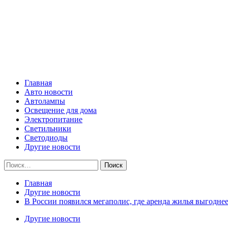
Skip
Все о светотехнике
to
content
Primary
Все о светотехнике
Menu
Главная
Авто новости
Автолампы
Освещение для дома
Электропитание
Светильники
Светодиоды
Другие новости
Найти:
Главная
Другие новости
В России появился мегаполис, где аренда жилья выгодне
Другие новости